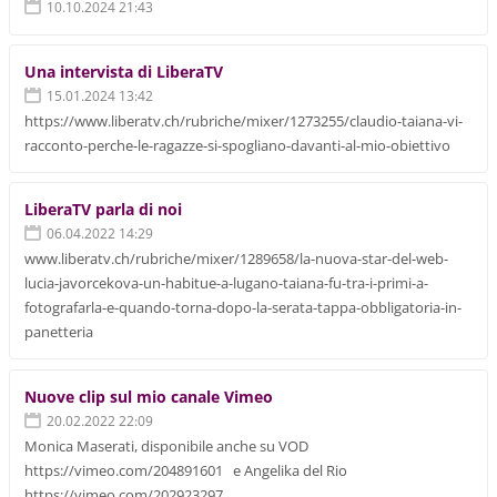
10.10.2024 21:43
Una intervista di LiberaTV
15.01.2024 13:42
https://www.liberatv.ch/rubriche/mixer/1273255/claudio-taiana-vi-
racconto-perche-le-ragazze-si-spogliano-davanti-al-mio-obiettivo
LiberaTV parla di noi
06.04.2022 14:29
www.liberatv.ch/rubriche/mixer/1289658/la-nuova-star-del-web-
lucia-javorcekova-un-habitue-a-lugano-taiana-fu-tra-i-primi-a-
fotografarla-e-quando-torna-dopo-la-serata-tappa-obbligatoria-in-
panetteria
Nuove clip sul mio canale Vimeo
20.02.2022 22:09
Monica Maserati, disponibile anche su VOD
https://vimeo.com/204891601 e Angelika del Rio
https://vimeo.com/202923297