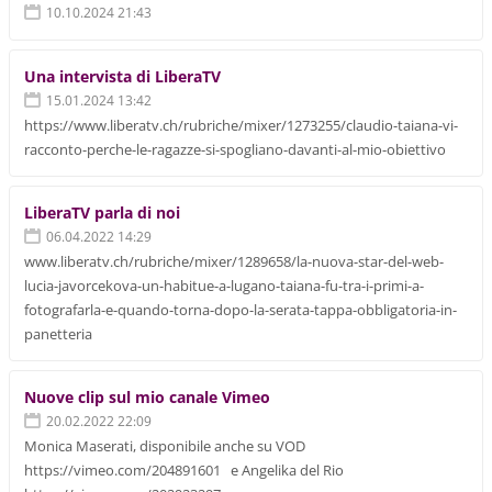
10.10.2024 21:43
Una intervista di LiberaTV
15.01.2024 13:42
https://www.liberatv.ch/rubriche/mixer/1273255/claudio-taiana-vi-
racconto-perche-le-ragazze-si-spogliano-davanti-al-mio-obiettivo
LiberaTV parla di noi
06.04.2022 14:29
www.liberatv.ch/rubriche/mixer/1289658/la-nuova-star-del-web-
lucia-javorcekova-un-habitue-a-lugano-taiana-fu-tra-i-primi-a-
fotografarla-e-quando-torna-dopo-la-serata-tappa-obbligatoria-in-
panetteria
Nuove clip sul mio canale Vimeo
20.02.2022 22:09
Monica Maserati, disponibile anche su VOD
https://vimeo.com/204891601 e Angelika del Rio