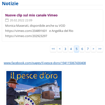
Notizie
Nuove clip sul mio canale Vimeo
20.02.2022 22:09
Monica Maserati, disponibile anche su VOD
https://vimeo.com/204891601 e Angelika del Rio
https://vimeo.com/202923297
<<
<
3
4
5
6
7
>
>>
www.facebook.com/pages/Il-pesce-doro/194115067430408