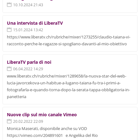
10.10.2024 21:43
Una intervista di LiberaTV
15.01.2024 13:42
https://www.liberatv.ch/rubriche/mixer/1273255/claudio-taiana-vi-
racconto-perche-le-ragazze-si-spogliano-davanti-al-mio-obiettivo
LiberaTV parla di noi
06.04.2022 14:29
www.liberatv.ch/rubriche/mixer/1289658/la-nuova-star-del-web-
lucia-javorcekova-un-habitue-a-lugano-taiana-fu-tra-i-primi-a-
fotografarla-e-quando-torna-dopo-la-serata-tappa-obbligatoria-in-
panetteria
Nuove clip sul mio canale Vimeo
20.02.2022 22:09
Monica Maserati, disponibile anche su VOD
https://vimeo.com/204891601 e Angelika del Rio