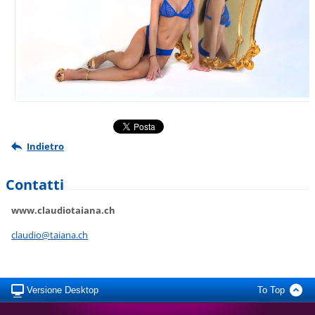
Indietro
Contatti
www.claudiotaiana.ch
claudio@
taiana.c
h
Versione Desktop
To Top