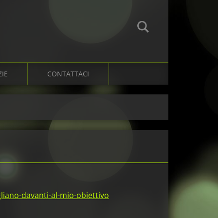
ZIE
CONTATTACI
liano-davanti-al-mio-obiettivo