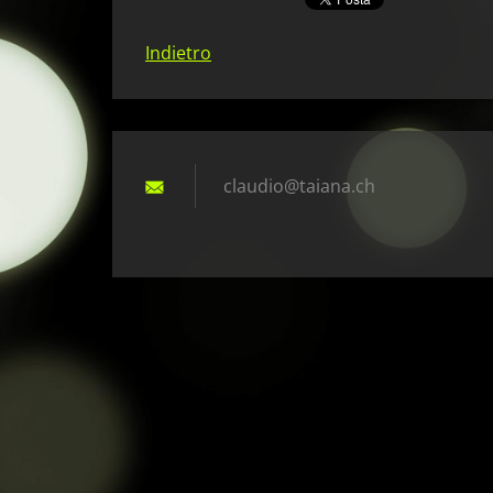
Indietro
claudio@
taiana.c
h