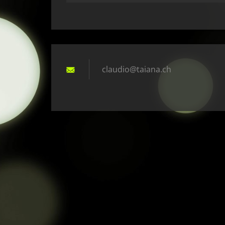
claudio@
taiana.c
h