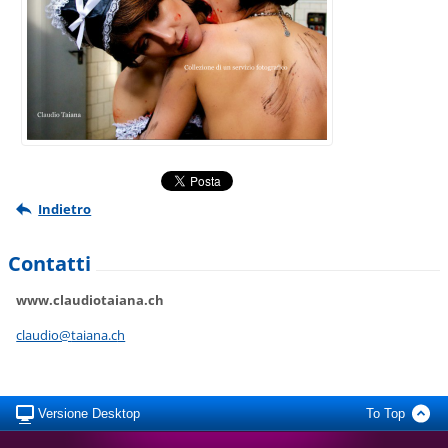
Indietro
Contatti
www.claudiotaiana.ch
claudio@
taiana.c
h
Versione Desktop
To Top