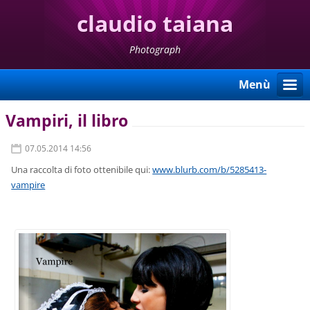
claudio taiana
Photograph
Menù
Vampiri, il libro
07.05.2014 14:56
Una raccolta di foto ottenibile qui:
www.blurb.com/b/5285413-
vampire