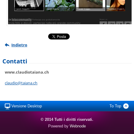
Indietro
Contatti
www.claudiotaiana.ch
claudio@
taiana.c
h
Versione Desktop
To Top
© 2014 Tutti i diritti riservati.
Powered by
Webnode