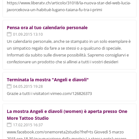
https://www.liberatv.ch/articolo/31018/la-nuova-star-del-web-lucia-
javorcekova-un-habituè-lugano-taiana-fu-tra-i-primi
Pensa ora al tuo calendario personale
01.09.2015 13:10
Un calendario personale, anche se stampato in un solo esemplare è
un simpatico regalo da fare a se stessi o a qualcuno di speciale.
Informati da subito sulle diverse possibilità. Sapremo consigliarvi e
confezionare un prodotto che si allinei a tutti i vostri desideri
Terminata la mostra "Angeli e diavoli"
04.05.2015 19:28
Grazie a tutti i visitatori vimeo.com/126826373
La mostra Angeli e diavoli (women) è aperta presso One
More Tattoo Studio
17.02.2015 16:37
www.facebook.com/onemoreta2studio?fref=ts Giovedì 5 marzo
2015 ore 18.30 Inaugurazione della mostra La stessa potrà essere