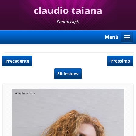
claudio taiana
Photograph
Menù
Precedente
Prossimo
Slideshow