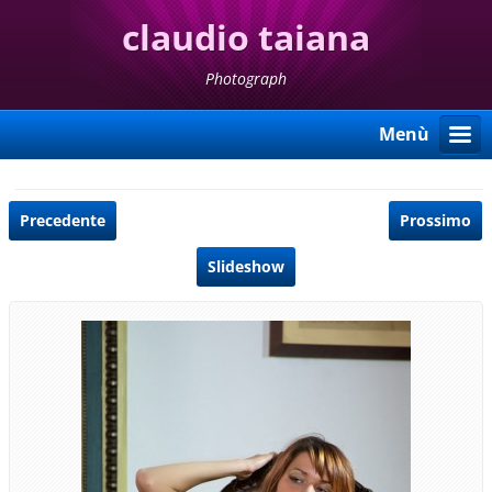
claudio taiana
Photograph
Menù
Precedente
Prossimo
Slideshow