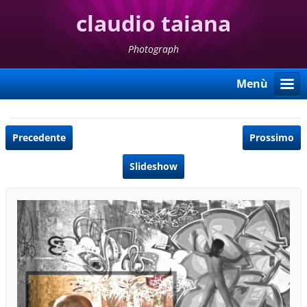
claudio taiana
Photograph
Menù
Precedente
Prossimo
Slideshow