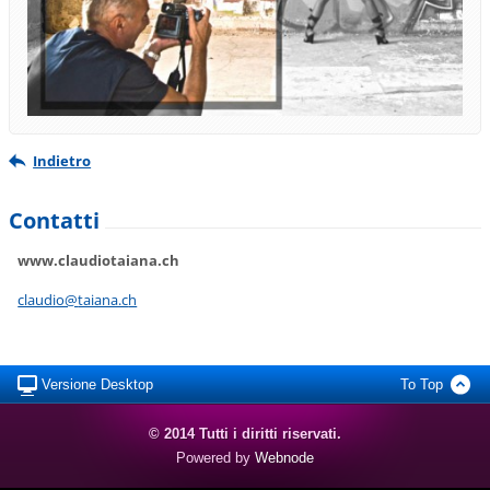
Indietro
Contatti
www.claudiotaiana.ch
claudio@
taiana.c
h
Versione Desktop
To Top
© 2014 Tutti i diritti riservati.
Powered by
Webnode